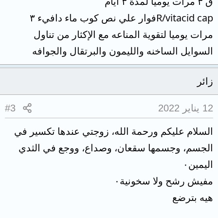
ق ٣ مرات يوميا لمدة ٣ ايام
R/vitacid capفوار علي نص كوب ماء دافيء ٣
مرات يوميا لتقوية المناعه مع الإكثار من تناول
السوايل الساخنه والليمون والبرتقال والجوافه
زائر
12 يناير 2022
#3
السلام عليكم ورحمة الله، زوجتي عندها تكسير في
الجسم، وجسمها سقعان، وصداع، ووجع في الثدي
اليمين٠
مفيش رشح ولا سخونية٠
هيه بترضع