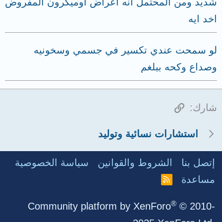
شديد ومن المحتمل انه اعراض اوميكرون المفروض
اخد ايه
لو سمحت عندي تكسير في جسمي وسخونيه
وصداع وكحه ببلغم
الرابط
شارك:
استشارات نسائية وتوليد
إتصل بنا
الشروط والقوانين
سياسة الخصوصية
مساعدة
R
S
S
®
Community platform by XenForo
© 2010-