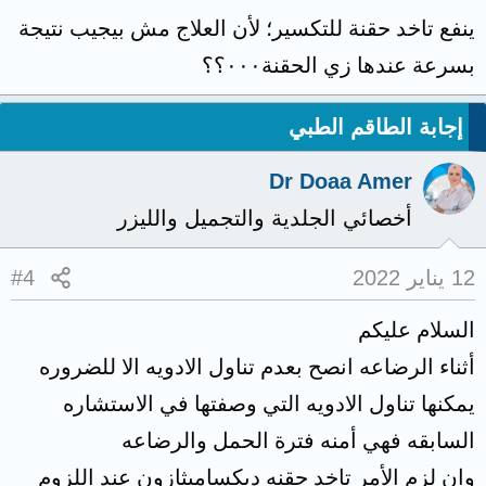
ينفع تاخد حقنة للتكسير؛ لأن العلاج مش بيجيب نتيجة
بسرعة عندها زي الحقنة٠٠٠؟؟
إجابة الطاقم الطبي
Dr Doaa Amer
أخصائي الجلدية والتجميل والليزر
12 يناير 2022
#4
السلام عليكم
أثناء الرضاعه انصح بعدم تناول الادويه الا للضروره
يمكنها تناول الادويه التي وصفتها في الاستشاره
السابقه فهي أمنه فترة الحمل والرضاعه
وان لزم الأمر تاخد حقنه ديكساميثازون عند اللزوم