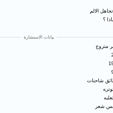
جاهل الالم
ذا ؟
بيانات الاستشارة
ر متزوج
1
ئق شاحنات
وتره
علبه
س شعر