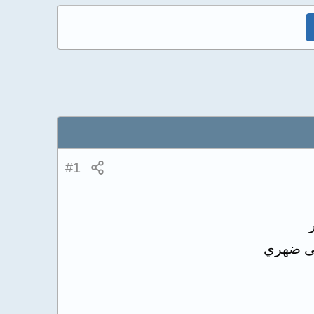
#1
لى ضهري