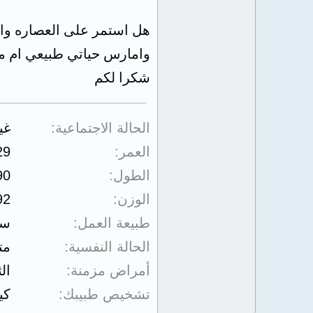
هل استمر على العصاره وات
وامارس حياتي طبيعي ام ما
شكرا لكم
الحالة الاجتماعية
غي
العمر
29
الطول
90
الوزن
92
طبيعة العمل
سا
الحالة النفسية
مت
أمراض مزمنة
الث
تشخيص طبيبك
كي