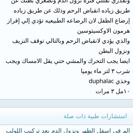
وتقدري تقللي فترة نزول الدم وتصغري بطنك عن
طريق زياده انقباض الرحم وذلك عن طريق زياده
إرضاع الطفل لان الرضاعه الطبيعيه تؤدي إلي إفراز
هرمون الاوكسيتوسين
والذي يؤدي لانقباض الرحم وبالتالي توقف النزيف
ونزول البطن
ايضا يجب التحرك والمشي حتي يقل الامساك ويجب
شرب ٣ لتر ماء يوميا
وخذي duphalac
١٠مل ٣ مرات
استشارات طبية ذات صلة
الم في اسفل الظهر ونزول الدم بعد تركيب اللولب