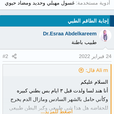
أدوية مستخدمة
غسول مهبلي وحديد ومضاد حيوي
إجابة الطاقم الطبي
Dr.Esraa Abdelkareem
طبيب باطنة
24 فبراير 2022
#2
Ali m قال:
السلام عليكم
أنا هند لسا ولدت قبل ٣ ايام بس بطني كبيره
وكأني حامل بالشهر السادس ومازال الدم يخرج
للحفاضه هل هذا شي طبيعي وكبر البطن طبيعي
اضغط للمزيد…