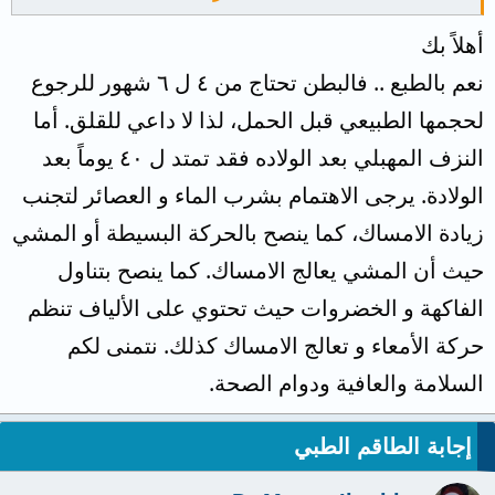
وايش استخدم من علاج علما انو حصلي توسعه
أهلاً بك
وعندي حرقه بالمنطقه وعندي إمساك واخاف
نعم بالطبع .. فالبطن تحتاج من ٤ ل ٦ شهور للرجوع
يسبب تمزق للخياط
لحجمها الطبيعي قبل الحمل، لذا لا داعي للقلق. أما
النزف المهبلي بعد الولاده فقد تمتد ل ٤٠ يوماً بعد
الولادة. يرجى الاهتمام بشرب الماء و العصائر لتجنب
زيادة الامساك، كما ينصح بالحركة البسيطة أو المشي
حيث أن المشي يعالج الامساك. كما ينصح بتناول
الفاكهة و الخضروات حيث تحتوي على الألياف تنظم
حركة الأمعاء و تعالج الامساك كذلك. نتمنى لكم
السلامة والعافية ودوام الصحة.
إجابة الطاقم الطبي