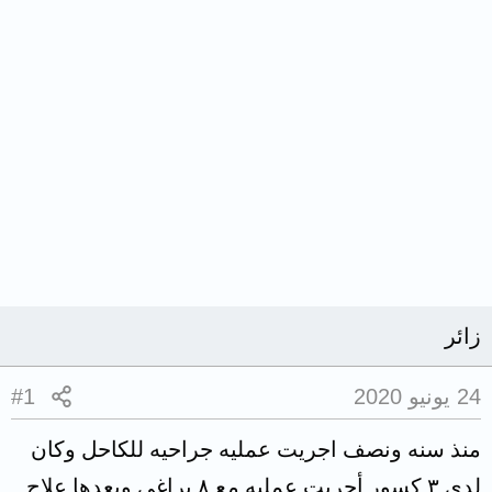
زائر
24 يونيو 2020
#1
منذ سنه ونصف اجريت عمليه جراحيه للكاحل وكان
لدي ٣ كسور أجريت عمليه مع ٨ براغي وبعدها علاج