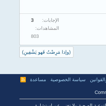
الإجابات
3
المشاهدات
803
(وإذا مَرِضْتُ فَهو يَشْفِينِ)
لقوانين
سياسة الخصوصية
مساعدة
R
S
S
Comm
توعية الصحية ولا تغني عن استشارة