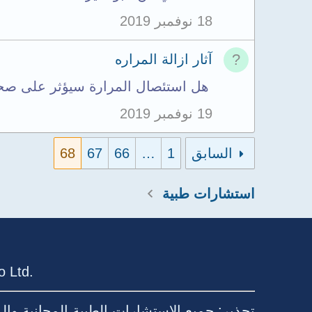
18 نوفمبر 2019
آثار ازالة المراره
هل استئصال المرارة سيؤثر على صحة 
19 نوفمبر 2019
السابق
1
…
66
67
68
استشارات طبية
 Ltd.
تحذير: جميع الاستشارات الطبية المجانية وا