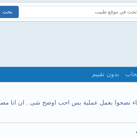
جاب
بدون تقييم
باء نصحوا بعمل عملية بس احب اوضح شى . ان انا مصا