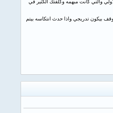
ولي والتي كانت مبهمه وكلفتك الكثير في
لاج النفسي لمده لا تقل عن 6 شهور وطبعا التوقف بيكون تدريجي واذا حدث انتكاسه بيتم