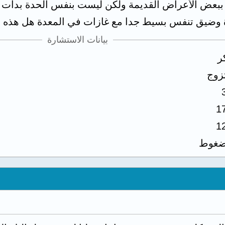
 ببعض الأعراض القديمة ولكن ليست بنفس الحدة بدأت 
بسيط جدا مع غازات في المعدة هل هذه panic ام القولون العصبي ام شئ اخر
بيانات الاستشارة
ر
زوج
1
1
غوط