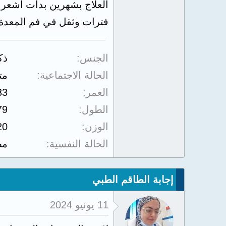
العلاج بشهرين بدأت أشعر
فترات وثقل في فم المعدة وضيق تنفس 
الجنس
ذك
الحالة الاجتماعية
مت
العمر
33
الطول
79
الوزن
20
الحالة النفسية
مض
إجابة الطاقم الطبي
11 يونيو 2024