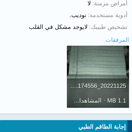
أمراض مزمنة
لا
أدوية مستخدمة
نوديب.
تشخيص طبيبك
لايوجد مشكل في القلب
المرفقات
20221125_174556.jpg
1.1 MB · المشاهدات: 163
إجابة الطاقم الطبي