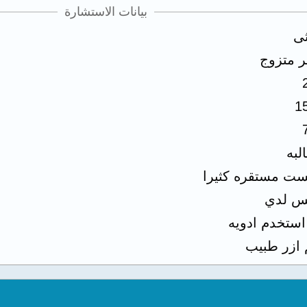
بيانات الاستشارة
ثى
ر متزوج
1
لبه
ست مستقره كثيرا
س لدي
 استخدم ادويه
 ازر طبيب