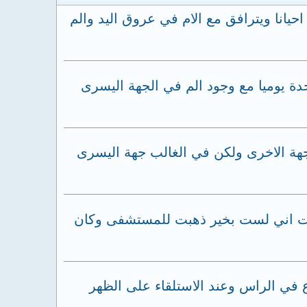
يانا ويترافق مع الام في عروق اليد والم
نكس حب واحدة يوميا مع وجود الم في الجهة اليسرى
جهة الاخرى ولكن في الغالب جهة اليسرى
سست اني لست بخير ذهبت للمستشفى وكان
م احيانا ودائم اشعر بعدم توازن ودوار من 5 شهور مع صداع في الراس وعند الاستلقاء على الظهر