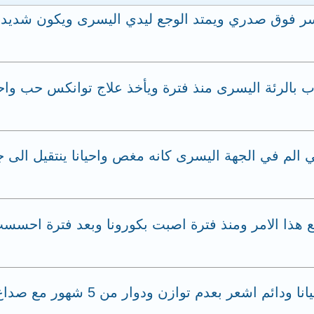
يسر فوق صدري ويمتد الوجع ليدي اليسرى ويكون شديد اح
ن العمر 61 عام لديه التهاب بالرئة اليسرى منذ فترة ويأخذ علاج توا
 الم في الجهة اليسرى كانه مغص واحيانا ينتقيل الى 
ع هذا الامر ومنذ فترة اصبت بكورونا وبعد فترة اح
اشعر بوجود ماء في اذني واعاني من ال