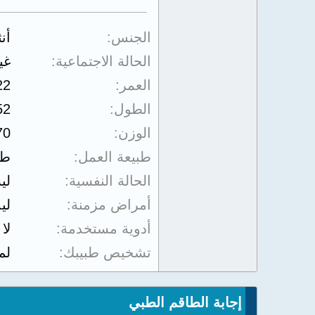
الجنس
أن
الحالة الاجتماعية
غي
العمر
22
الطول
52
الوزن
70
طبيعة العمل
طا
الحالة النفسية
لي
أمراض مزمنة
لي
أدوية مستخدمة
لا
تشخيص طبيبك
لم
إجابة الطاقم الطبي