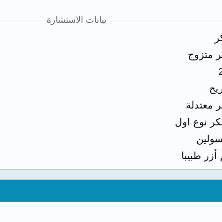
بيانات الاستشارة
ر
ر متزوج
يح
ر معتدلة
ر نوع اول
سولين
 أزر طبيبا