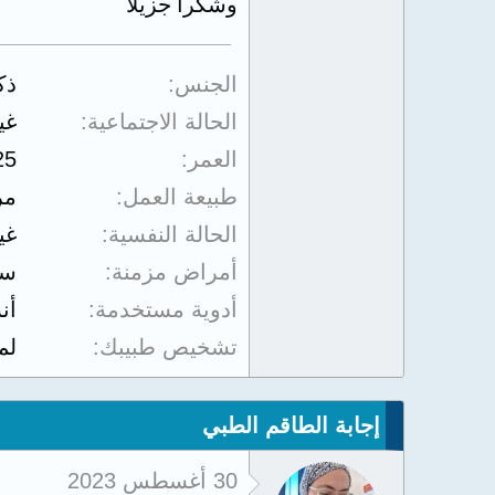
وشكراً جزيلاً
الجنس
ذك
الحالة الاجتماعية
غي
العمر
25
طبيعة العمل
مر
الحالة النفسية
غي
أمراض مزمنة
سك
أدوية مستخدمة
أن
تشخيص طبيبك
لم
إجابة الطاقم الطبي
30 أغسطس 2023