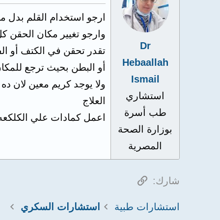
ارجو استخدام القلم بدل من
وارجو تغيير مكان الحقن ك
Dr
تقدر تحقن في الكتف أو ال
Hebaallah
أو البطن بحيث ترجع للمكان الي ح
Ismail
ولا يوجد كريم معين لان د
استشاري
العلاج
طب أسرة
اعمل كمادات علي الكلكعه ودهان
بوزارة الصحة
المصرية
الرابط
شارك:
استشارات طبية
استشارات السكري