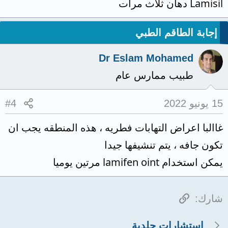
Lamisil دهان ثلاث مرات
إجابة الطاقم الطبي
Dr Eslam Mohamed
طبيب ممارس عام
15 يونيو 2022
#4
غاالبا اعراض التهابات فطريه ، هذه المنطقه يجب ان
تكون جافه ، يتم تنشيفها جيدا
يمكن استخدام lamifen oint مرتين يوميا
الرابط
شارك:
استشارات جلدية