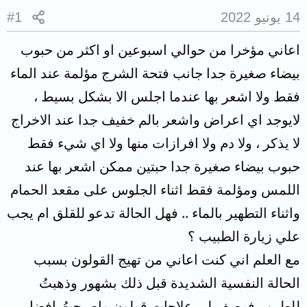
14 يونيو 2022
#1
اعاني مؤخرا من حوالي اسبوعين او اكثر من حبوب
بيضاء صغيرة جدا جانب فتحة الشرج مؤلمة عند الماء
فقط ولا اشعر بها عندما اجلس الا بشكل بسيط ،
لايوجد اي اعراض واشعر بالم خفيف جدا عند الاخراج
لا يذكر ، ولا دم ولا افرازات منها ولا اي شيء فقط
حبوب بيضاء صغيرة جدا حبتين ممكن اشعر بها عند
اللمس ومؤلمة فقط اثناء الجلوس على مقعد الحمام
واثناء التطهير بالماء .. فهل الحالة تدعو للقلق ام يجب
علي زيارة الطبيب ؟
مع العلم اني كنت اعاني من تهيج القولون بسبب
الحالة النفسية الشديدة قبل ذلك بشهور وذهبتُ
للطبيب فوصف لي علاجات قولون واصبحتُ افضل .