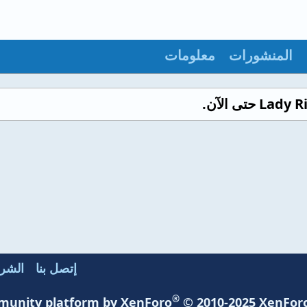
المنشورات
معلومات
إتصل بنا
الشرو
®
unity platform by XenForo
© 2010-2025 XenForo