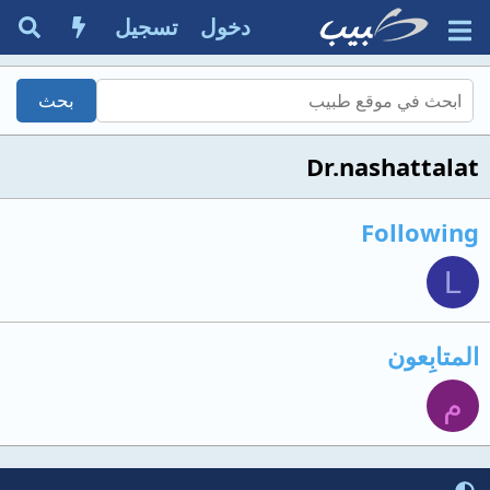
دخول
تسجيل
Dr.nashattalat
Following
L
المتابِعون
م