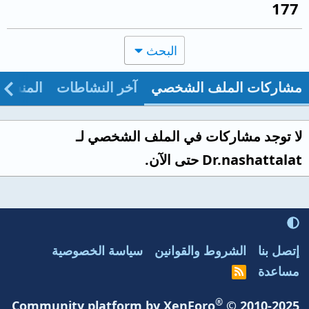
177
البحث
مشاركات الملف الشخصي
آخر النشاطات
المنشو
لا توجد مشاركات في الملف الشخصي لـ
Dr.nashattalat حتى الآن.
إتصل بنا
الشروط والقوانين
سياسة الخصوصية
مساعدة
R
S
S
®
Community platform by XenForo
© 2010-2025