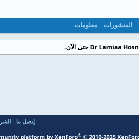
المنشورات
معلومات
إتصل بنا
الشرو
®
unity platform by XenForo
© 2010-2025 XenForo