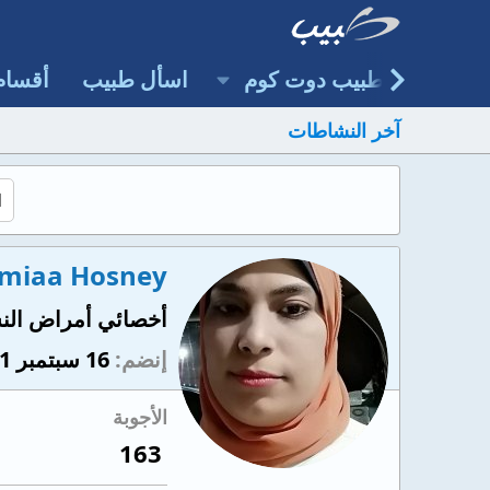
طبيب دوت كوم
اسأل طبيب
أقسام
آخر النشاطات
amiaa Hosney
أخصائي أمراض النسا
إنضم
16 سبتمبر 2021
الأجوبة
163