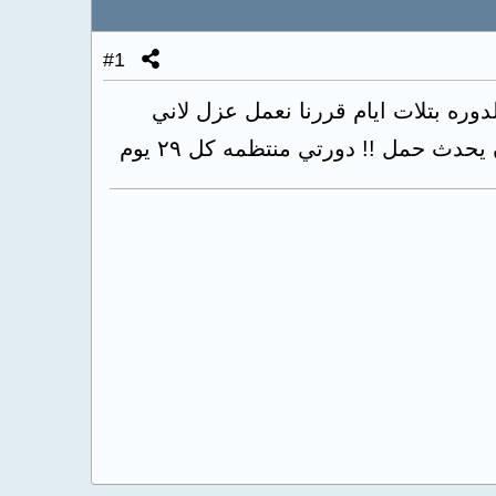
#1
وره بتلات ايام قررنا نعمل عزل لاني
ث حمل !! دورتي منتظمه كل ٢٩ يوم