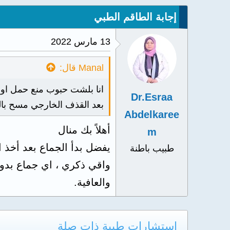
إجابة الطاقم الطبي
13 مارس 2022
Manal قال:
انا بلشت حبوب منع حمل اول 
Dr.Esraa
بعد القذف الخارجي مسح بالم
Abdelkaree
أهلاً بك منال
m
طبيب باطنة
واقي ذكري ، اي جماع بدون
والعافية.
استشارات طبية ذات صلة