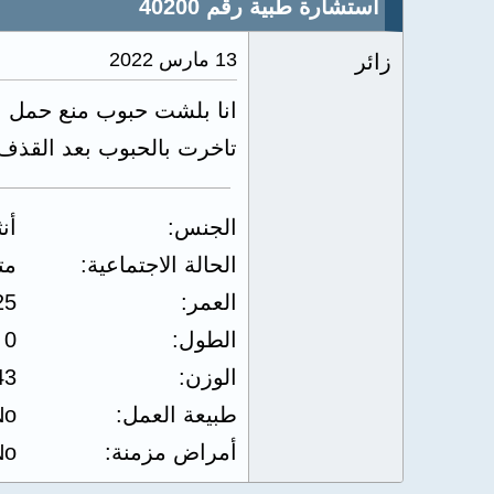
استشارة طبية رقم 40200
13 مارس 2022
زائر
انا بلشت حبوب منع حمل او
تاخرت بالحبوب بعد القذف 
الجنس
أن
الحالة الاجتماعية
مت
العمر
25
الطول
0
الوزن
43
طبيعة العمل
No
أمراض مزمنة
No