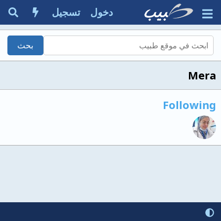
دخول
تسجيل
Mera
Following