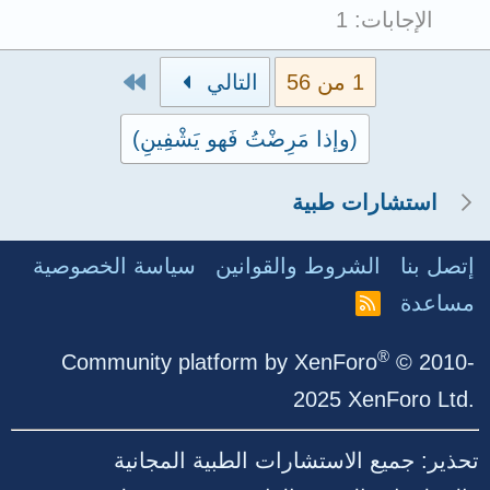
الإجابات
1
الاخير
1 من 56
التالي
(وإذا مَرِضْتُ فَهو يَشْفِينِ)
استشارات طبية
إتصل بنا
الشروط والقوانين
سياسة الخصوصية
مساعدة
R
S
S
®
Community platform by XenForo
© 2010-
2025 XenForo Ltd.
تحذير: جميع الاستشارات الطبية المجانية