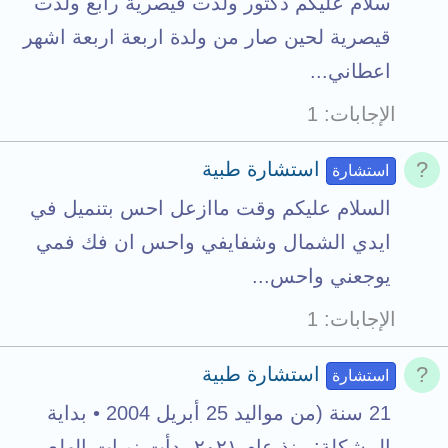
سلام عليكم دكتور ولدت قيصرية رابع ولدت
s
قيصرية لحين صار من ولدة اربعة اربعة اشهر
t
اعطاني...
o
الإجابات
1
t
a
استشارة طبية
استشارة
l
السلام عليكم وقت ماازعل احس بتنميل في
ايدي الشمال وشفايفي واحس ان فك فمي
يوجعني واحس...
الإجابات
1
استشارة طبية
استشارة
21 سنة (من مواليد 25 أبريل 2004 • بداية
المشكلة: منذ عام ٢٠٢١ بدأت نوبات الهلع...