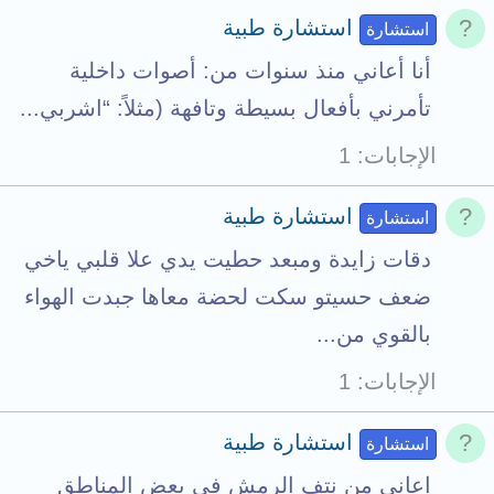
استشارة طبية
استشارة
أنا أعاني منذ سنوات من: أصوات داخلية
تأمرني بأفعال بسيطة وتافهة (مثلاً: “اشربي...
الإجابات
1
استشارة طبية
استشارة
دقات زايدة ومبعد حطيت يدي علا قلبي ياخي
ضعف حسيتو سكت لحضة معاها جبدت الهواء
بالقوي من...
الإجابات
1
استشارة طبية
استشارة
اعاني من نتف الرمش في بعض المناطق