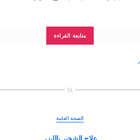
المقالة
المقالة
“شخير
متابعة القراءة
الطفل
يقلل
من
قدراته
العقلية
وتحصيله
الدراسي”
التصنيفات
الصحة العامة
علاج الشخير بالليزر