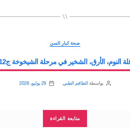
Snoring”
التصنيفات
صحة كبار السن
لة النوم، الأرق، الشخير في مرحلة الشيخوخة ج12
بواسطة
الطاقم الطبي
29 يوليو، 2026
كاتب
تاريخ
المقالة
المقالة
“قلة
متابعة القراءة
النوم،