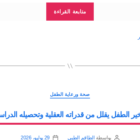
“علاج
متابعة القراءة
الشخير
في
المنزل
Snoring”
التصنيفات
صحة ورعاية الطفل
ر الطفل يقلل من قدراته العقلية وتحصيله الدرا
بواسطة
الطاقم الطبي
29 يوليو، 2026
كاتب
تاريخ