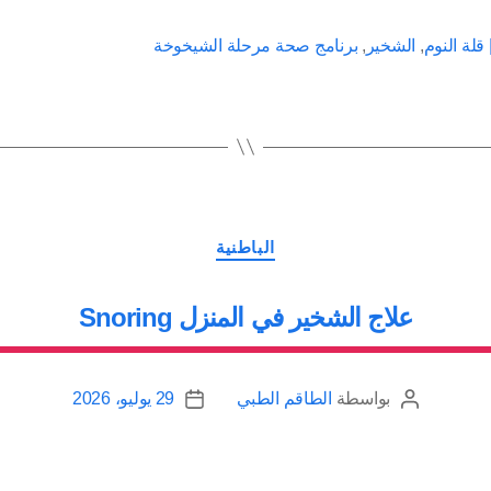
الأرق،
الشخير
 قلة النوم
,
الشخير
,
برنامج صحة مرحلة الشيخوخة
في
مرحلة
الشيخوخة
ج12”
التصنيفات
الباطنية
علاج الشخير في المنزل Snoring
بواسطة
الطاقم الطبي
29 يوليو، 2026
كاتب
تاريخ
المقالة
المقالة