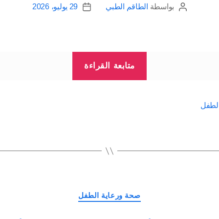
بواسطة
الطاقم الطبي
29 يوليو، 2026
كاتب
تاريخ
المقالة
المقالة
“هل
متابعة القراءة
يعرف
الطفل
ما
الطفل
يحتاج
إليه
من
غذاء
كماً
التصنيفات
ونوعاً؟”
صحة ورعاية الطفل