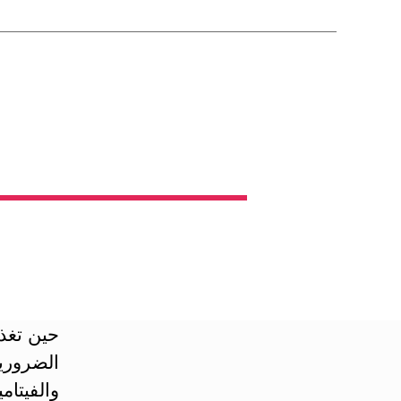
حين تغذي
الضرورية
والفيتامي