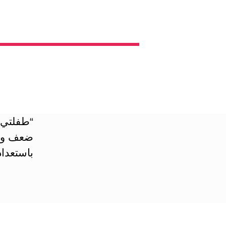
“طفلتي ل
ضعف وزنه
باستعداد