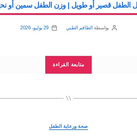
 الطفل قصير أو طويل | وزن الطفل سمين أو نح
بواسطة
الطاقم الطبي
29 يوليو، 2026
كاتب
تاريخ
المقالة
المقالة
“طول
متابعة القراءة
الطفل
قصير
أو
طويل
|
وزن
التصنيفات
الطفل
صحة ورعاية الطفل
سمين