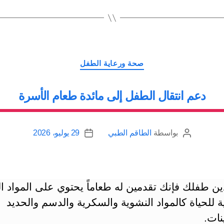
عند
الطفل:
تربية
أم
التصنيفات
وراثة؟”
صحة ورعاية الطفل
دعم انتقال الطفل إلى مائدة طعام الأسرة
بواسطة
الطاقم الطبي
29 يوليو، 2026
كاتب
تاريخ
المقالة
المقالة
ن طفلك فإنك تقدمين له طعاماً يحتوي على المواد الغ
 للحياة كالمواد النشوية والسكرية والدسم والحديد
نات.