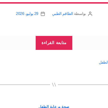
بواسطة
الطاقم الطبي
29 يوليو، 2026
كاتب
تاريخ
المقالة
المقالة
“تغذية
متابعة القراءة
الطفل
من
الشهر
الطفل
السادس
إلى
الشهر
الثاني
عشر”
التصنيفات
صحة ورعاية الطفل