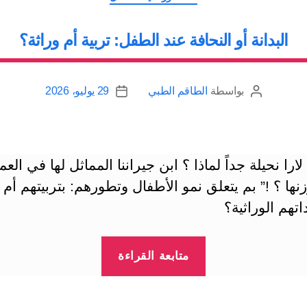
البدانة أو النحافة عند الطفل: تربية أم وراثة؟
بواسطة
الطاقم الطبي
29 يوليو، 2026
كاتب
تاريخ
المقالة
المقالة
ارا نحيلة جداً لماذا ؟ ابن جيراننا المماثل لها في الع
ا ؟ !” بم يتعلق نمو الأطفال وتطورهم: بتربيتهم أم
اتهم الوراثية؟
“البدانة
متابعة القراءة
أو
النحافة