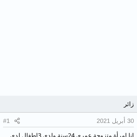
زائر
30 أبريل 2021
#1
انا امرأة متزوجة عمري 24سنة ولدى 3اطفال لدي