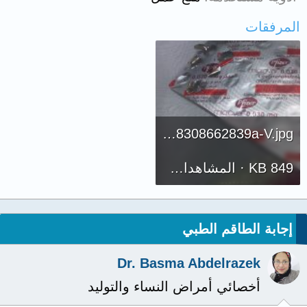
المرفقات
IMG-5cf4cf68b328dc49f67938308662839a-V.jpg
849 KB · المشاهدات: 5,304
إجابة الطاقم الطبي
Dr. Basma Abdelrazek
أخصائي أمراض النساء والتوليد