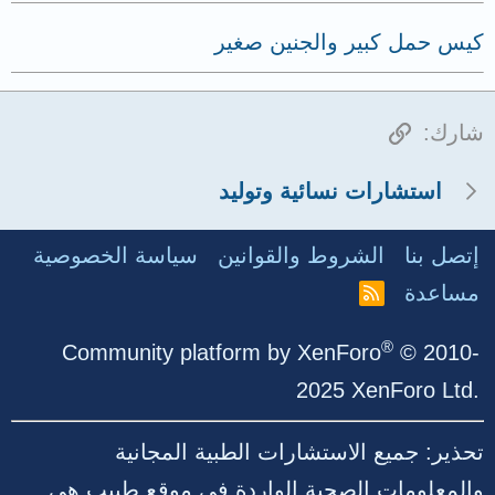
كيس حمل كبير والجنين صغير
الرابط
شارك:
استشارات نسائية وتوليد
إتصل بنا
الشروط والقوانين
سياسة الخصوصية
مساعدة
R
S
S
®
Community platform by XenForo
© 2010-
2025 XenForo Ltd.
تحذير: جميع الاستشارات الطبية المجانية
والمعلومات الصحية الواردة في موقع طبيب هي