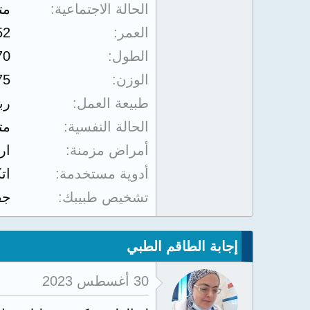
الحالة الاجتماعية
مت
العمر
52
الطول
70
الوزن
75
طبيعة العمل
رب
الحالة النفسية
مت
أمراض مزمنة
ار
أدوية مستخدمة
اتكان
تشخيص طبيبك
جف
إجابة الطاقم الطبي
30 أغسطس 2023