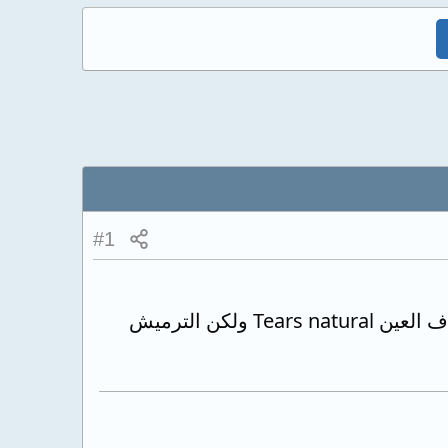
#1
منذ اكثر من سنة يوجد رمشة كثيرة في العينين راجعت الطبيب أعطاني قطرة لجفاف العين Tears natural ولكن الترميش