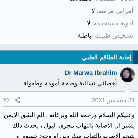
أمراض مزمنة
لا
أدوية مستخدمة
لا
تشخيص طبيبك
باطنة
إجابة الطاقم الطبي
Dr Marwa Ibrahim
أخصائي نسائية وصحة أمومة وطفولة
31 ديسمبر 2021
#2
وعليكم السلام ورحمه الله وبركاته ، الم الشق الايمن
يشير ال الاصابة بالتهاب مجري البول ، يحدث ذلك
نتيحة الاصابة بالتهاب ميكروبي او وجود حصوة او