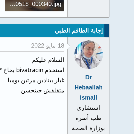
IMG_20220518_000340.jpg
134.7 KB · المشاهدات: 642
إجابة الطاقم الطبي
18 مايو 2022
السلام عليكم
استخدم bivatracin بخاخ ٣مرات يوميا
Dr
غيار بيتادين مرتين يوميا
Hebaallah
متقلقش حيتحسن
Ismail
استشاري
طب أسرة
بوزارة الصحة