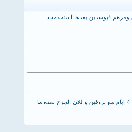
ن ومرهم فيوسدين بعدها استخدمت
انا قبل 10 ايام عملت عملية ازالة الظفر الغائر و كان في صديد في الجرح اخذت مضاد حيوي لمدة 4 ايام مع بروفين و للان الجرج بعده ما