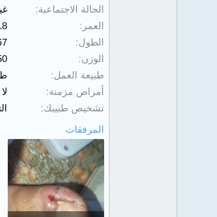
الحالة الاجتماعية
غي
العمر
18
الطول
67
الوزن
50
طبيعة العمل
طا
أمراض مزمنة
لا
تشخيص طبيبك
ال
المرفقات