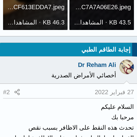
2C842865-643D-494E-9E83-D5CF613EDDA7.jpeg
8CB65685-87A3-4954-9D45-7FC7A7A06E26.jpeg
43.5 KB · المشاهدات: 245
46.3 KB · المشاهدات: 205
إجابة الطاقم الطبي
Dr Reham Ali
أخصائي الأمراض الصدرية
27 فبراير 2022
#2
السلام عليكم
مرحبا بك
تحدث هذه النقط على الاظافر بسبب نقص