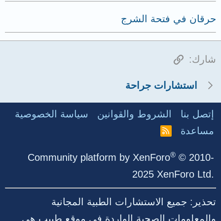
حرقان في فتحة الشرج
الرابط
شارك:
استشارات جراحة
إتصل بنا
الشروط والقوانين
سياسة الخصوصية
مساعدة
R
S
S
®
Community platform by XenForo
© 2010-
2025 XenForo Ltd.
تحذير: جميع الاستشارات الطبية المجانية
والمعلومات الصحية الواردة في موقع طبيب هي