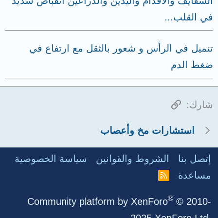
الشفايف والاقدام واليدين والذراعين انقباض شديد
في القلب...
تنميل في الرأس و شعور بالثقل مع ارتفاع في
ضغط الدم
الرابط
شارك:
استشارات مخ وأعصاب
إتصل بنا
الشروط والقوانين
سياسة الخصوصية
مساعدة
R
S
S
®
Community platform by XenForo
© 2010-
2025 XenForo Ltd.