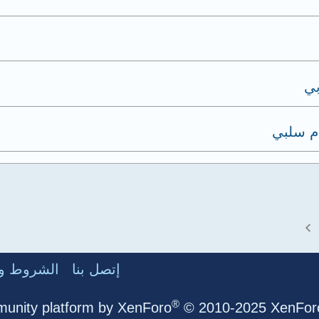
بي
م سلبي
إتصل بنا
الشروط وا
®
unity platform by XenForo
© 2010-2025 XenForo