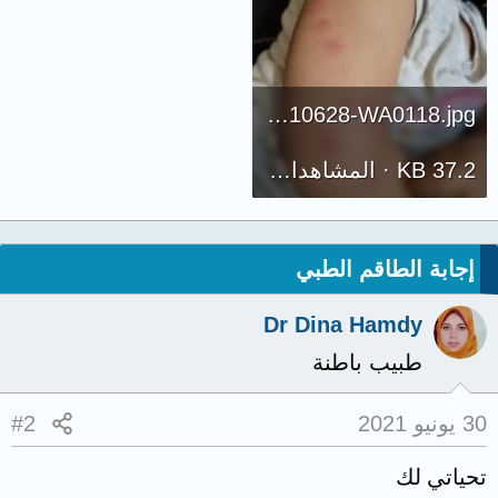
IMG-20210628-WA0118.jpg
37.2 KB · المشاهدات: 10,605
إجابة الطاقم الطبي
Dr Dina Hamdy
طبيب باطنة
30 يونيو 2021
#2
تحياتي لك