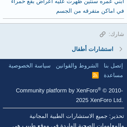
ابني عمره سنتين ظهرت عليه اعراض بقع حمراء
في اماكن متفرقه من الجسم
الرابط
شارك:
استشارات أطفال
إتصل بنا
الشروط والقوانين
سياسة الخصوصية
مساعدة
R
S
S
®
Community platform by XenForo
© 2010-
2025 XenForo Ltd.
تحذير: جميع الاستشارات الطبية المجانية
والمعلومات الصحية الواردة في موقع طبيب هي