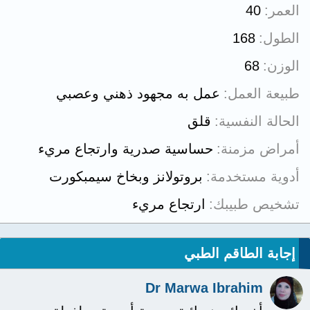
العمر
40
الطول
168
الوزن
68
طبيعة العمل
عمل به مجهود ذهني وعصبي
الحالة النفسية
قلق
أمراض مزمنة
حساسية صدرية وارتجاع مريء
أدوية مستخدمة
بروتولانز وبخاخ سيمبكورت
تشخيص طبيبك
ارتجاع مريء
إجابة الطاقم الطبي
Dr Marwa Ibrahim