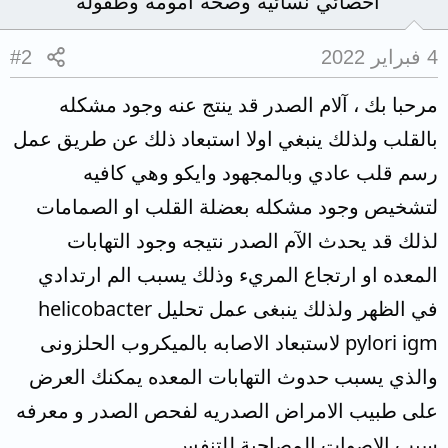
أخصائي نسائية وصحة أمومة وطفولة
4 فبراير 2022
#2
مرحبا بك ، آلام الصدر قد ينتج عنه وجود مشكله
بالقلب ولذلك ينبغي اولا استبعاد ذلك عن طريق عمل
رسم قلب عادي وبالمجهود وايكو وهي كافيه
لتشخيص وجود مشكله بعضلة القلب او الصمامات
لذلك قد يحدث الآم الصدر نتيجه وجود التهابات
المعده او ارتجاع المريء وذلك يسبب الم ارتدادي
في الظهر ولذلك ينبغى عمل تحليل helicobacter
pylori igm لاستبعاد الاصابه بالميكروب الحلزونى
والذي يسبب حدوث التهابات المعده يمكنك العرض
على طبيب الامراض الصدريه لفحص الصدر و معرفه
سبب الاصوات المصاحبة للتنفس