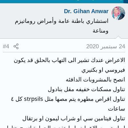
Dr. Gihan Anwar
استشاري باطنة عامة وأمراض روماتيزم
ومناعة
24 سبتمبر 2020
#4
الاعراض عندك تشير الى التهاب بالحلق قد يكون
فيروسي او بكتيري
انصح بالمشروبات الدافئه
تناول مسكنات خفيفه مقل بنادول
تناول اقراص مطهره يتم مصها مثل strpsils كل ٤
ساعات
تناول فيتامين سي او شراب ليمون او برتقال
لو استمرت الاعراض او ارتفعت الحرارة انصح بتناول