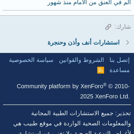
ألم في العنق من الامام منذ شهور
الرابط
شارك:
استشارات أنف وأذن وحنجرة
إتصل بنا
الشروط والقوانين
سياسة الخصوصية
مساعدة
R
S
S
®
Community platform by XenForo
© 2010-
2025 XenForo Ltd.
تحذير: جميع الاستشارات الطبية المجانية
والمعلومات الصحية الواردة في موقع طبيب هي
لأغراض التوعية الصحية ولا تغني عن استشارة