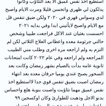
استطيع اخذ نفس عميق الا بعد التثاؤب وكانوا
يدلكون لي ظهري واتحسن قليلا ومرت الايام واصبح
لدي وسواس قهري في ٢٠٢٠ ولكن ضيق تنفس قل
مع الايام واصبح لايأتيني ابدا وفي بدايه ٢٠٢١
احسست بغثيان عند الاكل فراجعت طبيبا وشخص
حالتي جرثومة معده واعطاني العلاج الثلاثي لكن لم
التزم به ولم اراجعه مره اخرى وطلب مني الطبيب
المراجعه ولم اراجعه وفي عام ٢٠٢٢ كانت امتحانات
ثانوية عامه بدأت بالصيام بشهر رمضان وكانت بعد
السحور يصبح عندي يوميا حرفان معده بعد انتهاء
رمضان اصبت بضيق تنفس قوي جدا لااستطيع اخذ
نفس عميق مهما تثاؤبت واصبت بنوبة هلع واحساس
بدنو الاجل وذهبت للطوارئ وكان اوكسجين ٩٩
واعطوني ابرة وعدت ذهبت الى طبيب اختصاص