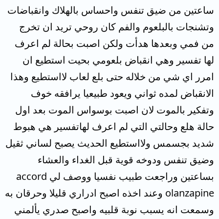
ساعتين من ضيق تنفس واحساس بالهلاك وانقباضات
وتشنجات بالبلعوم والفم كان روحي تريد ان تخرج
من فمي وبعدها هدأت ولكن اصبت بحالة لم اعرف
لها تفسير وهي انقباض بلعومي بحيت استطيع ان
امرر اي شي من خلاله حتى بلع لعاب لااستطيع وهذا
الانقباض لمده ثواني ويعود طبيعيا يرافقه خوف
وتفكير بالموت لان اصبت بوسواس الموت بعد اول
حالة هلع وحالتي التي لم اعرف لهاتفسير هي هبوط
شديد بجسمس ولااستطيع الحديث يصبح لساني ثقيل
وضيق تنفس ودوخه قوية قبل الغداء والعشاء
بساعتين وراجعت طبيب نفسيا ووصف لي accord
olanzapine وعند اخذه اصبح ادراري قليلا وحرقان به
وسمعت انه يسبب نوبة قلبيه واصبح صدري يألمني