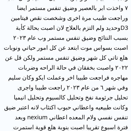
٧ واخذت ابر بالعصير وضيق تنفس مستمر ايضا
وراجعت طبيب مرة اخرى وشخصت نقص فيتامين
D3وحديد ولم التزم بالعلاج لان اصبت بحالة كأبة
بسبب النتائج وضيق تنفس مستمر وب عام ٢٠٢٣
اصبت بسواس موت ابتعد عن كل امور حياتي ونوبات
هلع تاتي كل شهر وضيق تنفس مستمر ولكن قل عن
٢٠٢٢ واصبت بخفقان في حالة الراحه وضربات
مهاجره فراجعت طبيبا اخر وعملت ايكو وكان سليم
وفي شهر ٦ من عام ٢٠٢٣ راجعت طبيبا واجرى
تحليل جرثومة نفخ وتحليل كالسيوم وتحليل انيميا
وكانت طبيعيه واعطاني حبوب اكتئاب لانه اعتبر ضيق
تنفس نفسي ولام المعده اعطاني nexium وبعد
فترة اسبوع تقريبا اصبت بنوبة هلع قوية استمرت