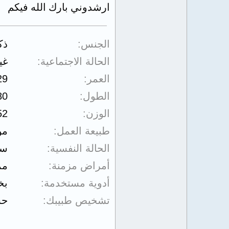
ارشدوني بارك الله فيكم
الجنس
ذك
الحالة الاجتماعية
غي
العمر
29
الطول
80
الوزن
52
طبيعة العمل
مو
الحالة النفسية
سي
أمراض مزمنة
مم
أدوية مستخدمة
بخ
تشخيص طبيبك
حس