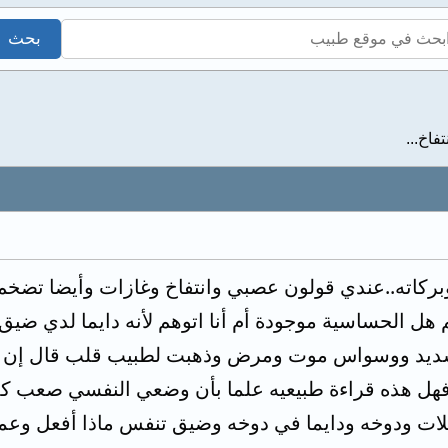
فاخ...
وبركاته..عندي قولون عصبي وانتفاخ وغازات وأيضا تضخم
هل الحساسية موجودة أم أنا اتوهم لأنه دايما لدي ضي
ديد ووسواس موت ومرض وذهبت لطبيب قلب قال إن الق
aortic diameter 20 فهل هذه قراءة طبيعيه علما بأن وضعي النفس
ات ودوخه ودايما في دوخه وضيق تنفس ماذا أفعل وعمل