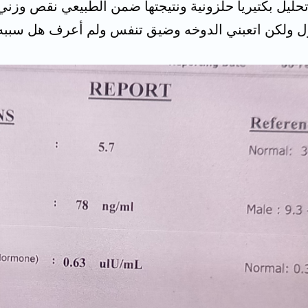
حليل بكتيريا حلزونية ونتيجتها ضمن الطبيعي نقص وزني
ل ولكن اتعبني الدوخه وضيق تنفس ولم أعرف هل سببه ال