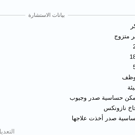
بيانات الاستشارة
ر
ر متزوج
1
ظف
ئة
كن حساسية صدر وجيوب
اخ نازونكس
اسية صدر أخذت علاجها
التعدي