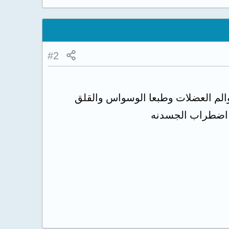
#2
الم العضلات وطبعا الوسواس والقلق
ض اضطراب الجسدنه