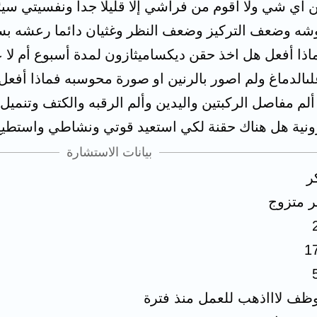
اي شي ولا اقوم من فراشي إلا قليلا جدا ونفسيتي سي
ه وضعف التركيز وضعف النظر وغثيان دائما رعشه بس
ا أفعل هل اخذ حقن ديكساميثازون لمدة أسبوع أم لا عل
دماغ ولم اصور بالرنين او صورة محوسبه فماذا أفعل د
م مفاصل الركبتين واليدين وألم الرقبه والكتف وتنميل 
لزونية هل هناك حقنة لكي استعيد قوتي ونشاطي واستطيع
بيانات الاستشارة
ر
ر متزوج
1
ظف لاااذهب للعمل منذ فترة