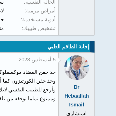
الحالة النفسية
سي
أمراض مزمنة
لا
أدوية مستخدمة
حق
تشخيص طبيبك
مث
إجابة الطاقم الطبي
5 أغسطس 2023
خذ حقن المضاد موكسفلو
وخذ حقن الكورتيزون كما أ
Dr
وأرجع للطبيب النفسي لانك ف
Hebaallah
وممنوع تماما توقفه من تل
Ismail
استشاري