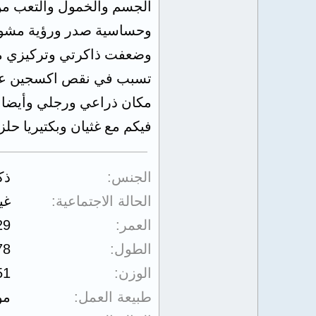
الجسم والخمول والتعب من 
وحساسية صدر ورؤية مشوش
وضعفت ذاكرتي وتركيزي ماذ
تسبب في نقص اكسجين علىال
مكان ذراعي ورجلي وأيضا أل
فيكم مع غثيان وبكتيريا ح
الجنس
ذك
الحالة الاجتماعية
غي
العمر
29
الطول
78
الوزن
51
طبيعة العمل
مو