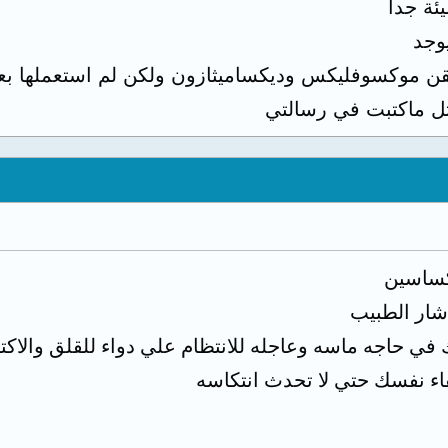
ئة جدا
يوجد
ن موكسوفليكس وديكساميثازون ولكن لم استعملها بعد
ل ماكتبت في رسالتي
كساسين
شار الطبيب
ي حاجه ماسه وعاجله للانتظام علي دواء للقلق والاكتئاب ل
قاء نفسك حتي لا تحدث انتكاسه