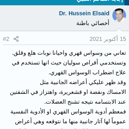
Dr. Hussein Elsaid
أخصائي باطنة
15 أكتوبر 2021
#2
تعاني من وسواس قهري واحيانا نوبات هلع وقلق.
وتستخدمي أقراص سوليان حيث انها تستخدم في
علاج اضطراب الوسواس القهري.
وقد ظهر عليكي أعراضه الجانبية مثل
الامساك ونفضة او قشعريرة، واهتزاز في الشفتين
عند الابتسامه نتيجه تشنج العضلات.
فمعظم أدوية الوسواس القهري او الأدوية النفسية
عموماً لها آثار جانبية منها ما نتوقعه وهي أعراض