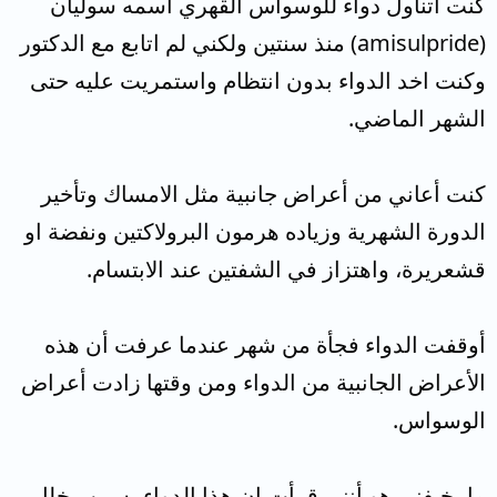
كنت أتناول دواء للوسواس القهري اسمه سوليان
(amisulpride) منذ سنتين ولكني لم اتابع مع الدكتور
وكنت اخد الدواء بدون انتظام واستمريت عليه حتى
الشهر الماضي.
كنت أعاني من أعراض جانبية مثل الامساك وتأخير
الدورة الشهرية وزياده هرمون البرولاكتين ونفضة او
قشعريرة، واهتزاز في الشفتين عند الابتسام.
أوقفت الدواء فجأة من شهر عندما عرفت أن هذه
الأعراض الجانبية من الدواء ومن وقتها زادت أعراض
الوسواس.
ما يخيفني هو أنني قرأت ان هذا الدواء يسيبب خلل