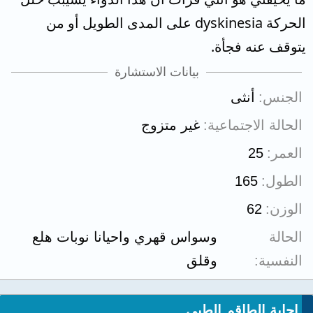
الحركة dyskinesia على المدى الطويل أو من
يتوقف عنه فجأة.
بيانات الاستشارة
الجنس
أنثى
الحالة الاجتماعية
غير متزوج
العمر
25
الطول
165
الوزن
62
الحالة
وسواس قهري واحيانا نوبات هلع
النفسية
وقلق
إجابة الطاقم الطبي