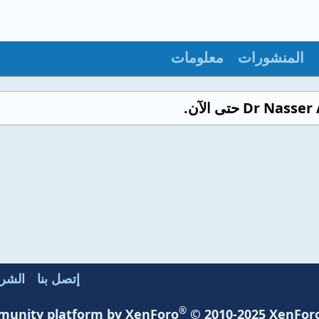
المنشورات
معلومات
إتصل بنا
الشرو
®
unity platform by XenForo
© 2010-2025 XenForo