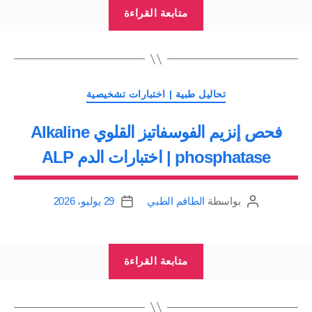
“فحص
متابعة القراءة
إنزيم
ألانين
أمينو
ترانسفيريز
التصنيفات
تحاليل طبية | اختبارات تشخيصية
ALT
فحص إنزيم الفوسفاتيز القلوي Alkaline
–
اختبارات
phosphatase | اختبارات الدم ALP
الدم”
بواسطة
الطاقم الطبي
29 يوليو، 2026
كاتب
تاريخ
المقالة
المقالة
“فحص
متابعة القراءة
إنزيم
الفوسفاتيز