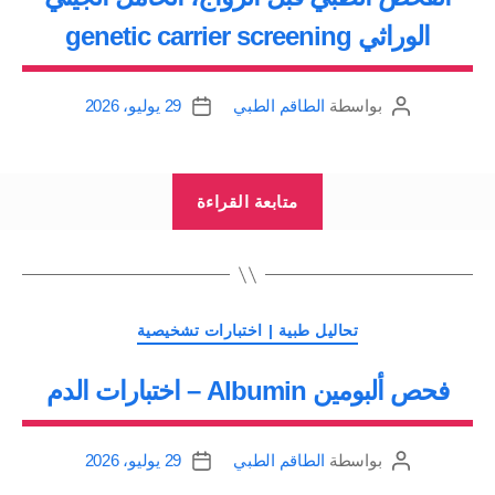
الوراثي genetic carrier screening
بواسطة
الطاقم الطبي
29 يوليو، 2026
كاتب
تاريخ
المقالة
المقالة
“الفحص
متابعة القراءة
الطبي
قبل
الزواج،
الحامل
التصنيفات
تحاليل طبية | اختبارات تشخيصية
الجيني
فحص ألبومين Albumin – اختبارات الدم
الوراثي
genetic
carrier
بواسطة
الطاقم الطبي
29 يوليو، 2026
كاتب
تاريخ
screening”
المقالة
المقالة