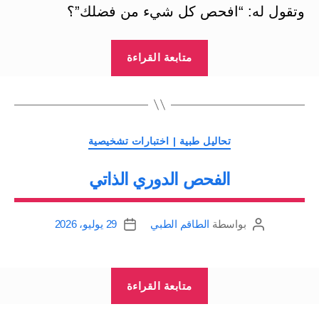
وتقول له: “افحص كل شيء من فضلك”؟
“الفحص
متابعة القراءة
الطبي
المنتظم
لحياة
أكثر
التصنيفات
تحاليل طبية | اختبارات تشخيصية
صحة”
الفحص الدوري الذاتي
بواسطة
الطاقم الطبي
29 يوليو، 2026
كاتب
تاريخ
المقالة
المقالة
“الفحص
متابعة القراءة
الدوري