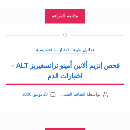
“فحص
متابعة القراءة
ألبومين
Albumin
–
اختبارات
التصنيفات
تحاليل طبية | اختبارات تشخيصية
الدم”
فحص إنزيم ألانين أمينو ترانسفيريز ALT –
اختبارات الدم
بواسطة
الطاقم الطبي
29 يوليو، 2026
كاتب
تاريخ
المقالة
المقالة