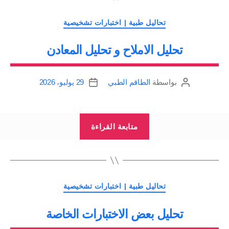
القلوي
Alkaline
التصنيفات
تحاليل طبية | اختبارات تشخيصية
phosphatase
تحليل الاملاح و تحليل المعادن
|
اختبارات
الدم
بواسطة
الطاقم الطبي
29 يوليو، 2026
كاتب
تاريخ
ALP”
المقالة
المقالة
“تحليل
متابعة القراءة
الاملاح
و
تحليل
المعادن”
التصنيفات
تحاليل طبية | اختبارات تشخيصية
تحليل بعض الاختبارات الخاصة