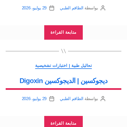
بواسطة
الطاقم الطبي
29 يوليو، 2026
كاتب
تاريخ
المقالة
المقالة
“فينوباربيتال
متابعة القراءة
|
تحليل
الفينوباربيتال
Phenobarbital”
التصنيفات
تحاليل طبية | اختبارات تشخيصية
ديجوكسين | الديجوكسين Digoxin
بواسطة
الطاقم الطبي
29 يوليو، 2026
كاتب
تاريخ
المقالة
المقالة
“ديجوكسين
متابعة القراءة