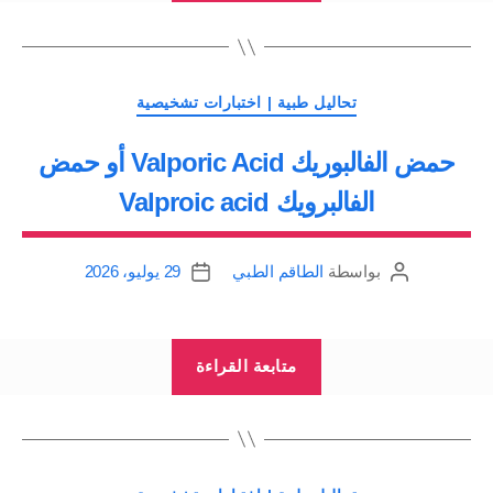
الدم
الشعيري
|
التصنيفات
سحب
تحاليل طبية | اختبارات تشخيصية
الدم
حمض الفالبوريك Valporic Acid أو حمض
الوريدي
الفالبرويك Valproic acid
Venipuncture
|
سحب
بواسطة
الطاقم الطبي
29 يوليو، 2026
كاتب
تاريخ
المقالة
المقالة
الدم
الشرياني
“حمض
Arterial
متابعة القراءة
الفالبوريك
Puncture”
Valporic
Acid
أو