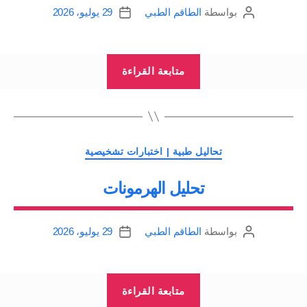
بواسطة
الطاقم الطبي
29 يوليو، 2026
كاتب
تاريخ
المقالة
المقالة
“جمع
متابعة القراءة
عينات
الدم
Collection
of
التصنيفات
تحاليل طبية | اختبارات تشخيصية
Blood
تحليل الهرمونات
|
أدوات
سحب
بواسطة
الطاقم الطبي
29 يوليو، 2026
كاتب
تاريخ
الدم
المقالة
المقالة
|
“تحليل
سحب
متابعة القراءة
الهرمونات”