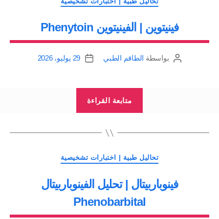
التصنيفات
تحاليل طبية | اختبارات تشخيصية
حمض
فينيتوين | الفينيتوين Phenytoin
الفالبرويك
Valproic
acid”
بواسطة
الطاقم الطبي
29 يوليو، 2026
كاتب
تاريخ
المقالة
المقالة
“فينيتوين
متابعة القراءة
|
الفينيتوين
Phenytoin”
التصنيفات
تحاليل طبية | اختبارات تشخيصية
فينوباربيتال | تحليل الفينوباربيتال
Phenobarbital