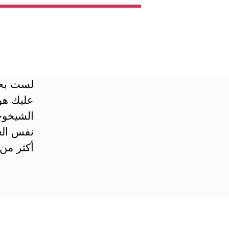
لست بحا
عليك هو
الشيخوخ
نفس العن
أكثر من 