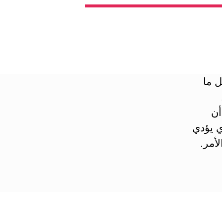
 ما
أن
ي يؤدي
أمر.