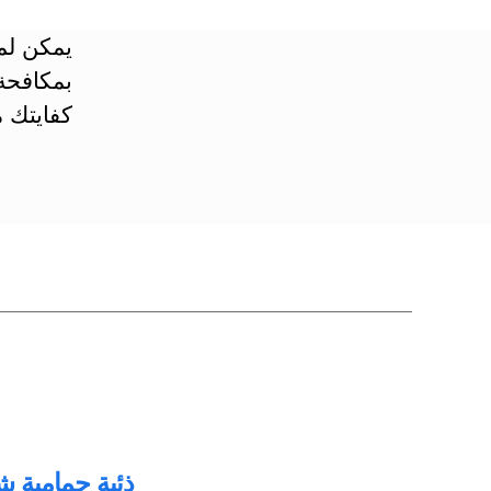
يمكن لم
بمكافحة
كفايتك م
ذئبة حمامية شاملة، الذئبة ا