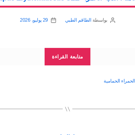
بواسطة
الطاقم الطبي
29 يوليو، 2026
كاتب
تاريخ
المقالة
المقالة
“ذئبة
متابعة القراءة
حمامية
شاملة،
الذئبة
الحمراء الحمامية
الحمراء
Systemic
Lupus
Erythematosus
SLE”
التصنيفات