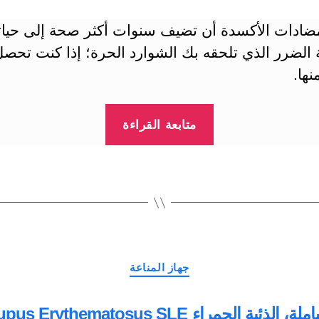
ضادات الأكسدة أن تضيف سنوات أكثر صحة إلى حيا
 الضرر الذي تلحقه بك الشوارد الحرة؛ إذا كنت تحص
نها.
“زيادة
متابعة القراءة
مضادات
الأكسدة
للتخلص
من
الشوارد
الحرة”
التصنيفات
جهاز المناعة
لحمراء Systemic Lupus Erythematosus SLE