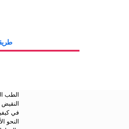
طريقة
الطب ال
النقيض 
في كيفي
النحو ال