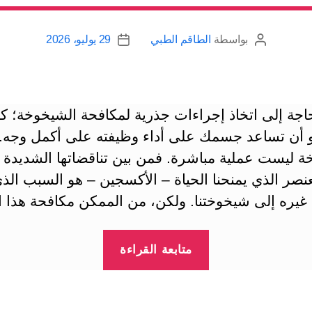
بواسطة
الطاقم الطبي
29 يوليو، 2026
كاتب
تاريخ
المقالة
المقالة
جة إلى اتخاذ إجراءات جذرية لمكافحة الشيخوخة؛ كل
 أن تساعد جسمك على أداء وظيفته على أكمل وجه.
ة ليست عملية مباشرة. فمن بين تناقضاتها الشديدة 
صر الذي يمنحنا الحياة – الأكسجين – هو السبب الذ
غيره إلى شيخوختنا. ولكن، من الممكن مكافحة هذا ال
“مضادات
متابعة القراءة
الأكسدة
لمكافحة
الشوارد