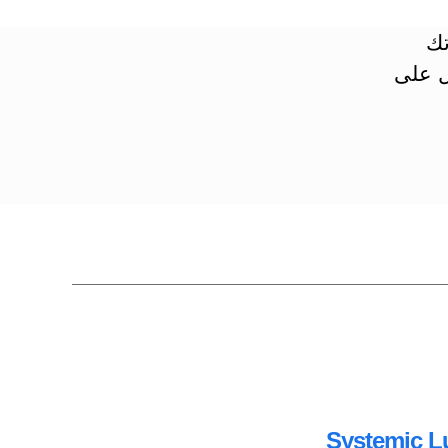
تك
ل على