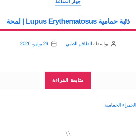
جهاز المناعة
ذئبة حمامية Lupus Erythematosus | لمحة
بواسطة
الطاقم الطبي
29 يوليو، 2026
كاتب
تاريخ
المقالة
المقالة
“ذئبة
متابعة القراءة
حمامية
Lupus
Erythematosus
الحمراء الحمامية
|
لمحة”