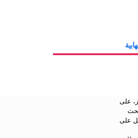
ابية
، على
بحث
مل على