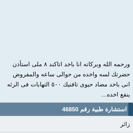
ورحمه الله وبركاته انا باخد اتاكند ٨ ملى استأذن
حضرتك لسه واخده من حوالى ساعه والمفروض
انى باخد مضاد حيوى تافنيك ٥٠٠ التهابات فى الرئه
ينفع اخده...
استشارة طبية رقم 46850
زائر