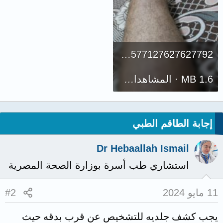
17154534940302731577127627627792.jpg
1.6 MB · المشاهدات: 1,672
إجابة الطاقم الطبي
Dr Hebaallah Ismail
استشاري طب أسرة بوزارة الصحة المصرية
11 مايو 2024
#2
يجب كشف جلديه للتشخيص عن قرب بدقه حيث