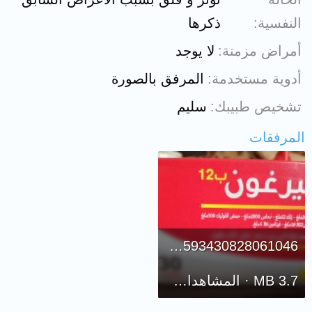
النفسية
ذكرها
أمراض مزمنة
لا يوجد
أدوية مستخدمة
المرفق بالصورة
تشخيص طبيبك
سليم
المرفقات
16485425724189199593430828061046.jpg
3.7 MB · المشاهدات: 1,058