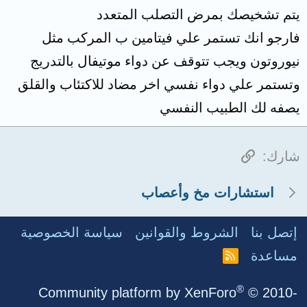
يتم تشخيصك بمرض التصلب المتعدد
فارجو انك تستمر علي فيتامين ب المركب مثل
نيوروتون ويجب تتوقف عن دواء موتيفال بالتدريج
وتستمر علي دواء نفسي اخر مضاد للاكتئاب والقلق
يصفه لك الطبيب النفسي
الرابط
شارك:
استشارات مخ وأعصاب
إتصل بنا
الشروط والقوانين
سياسة الخصوصية
مساعدة
R
S
S
®
Community platform by XenForo
© 2010-