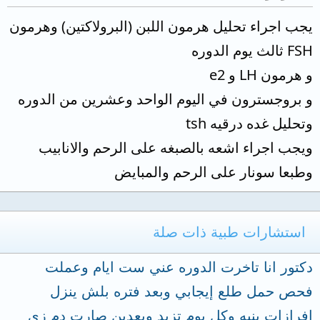
يجب اجراء تحليل هرمون اللبن (البرولاكتين) وهرمون
FSH ثالث يوم الدوره
و هرمون LH و e2
و بروجسترون في اليوم الواحد وعشرين من الدوره
وتحليل غده درقيه tsh
ويجب اجراء اشعه بالصبغه على الرحم والانابيب
وطبعا سونار على الرحم والمبايض
استشارات طبية ذات صلة
دكتور انا تاخرت الدوره عني ست ايام وعملت
فحص حمل طلع إيجابي وبعد فتره بلش ينزل
افرازات بنيه وكل يوم تزيد وبعدين صارت دم زي