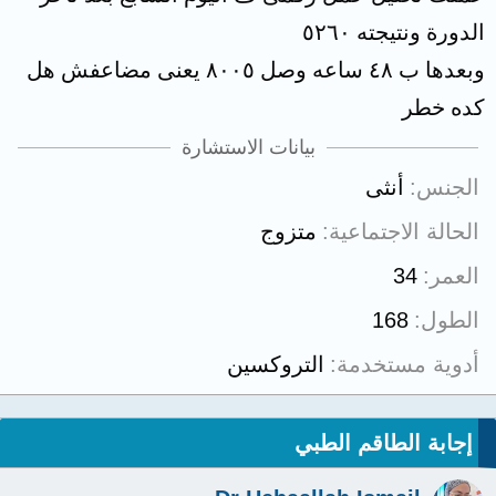
الدورة ونتيجته ٥٢٦٠
وبعدها ب ٤٨ ساعه وصل ٨٠٠٥ يعنى مضاعفش هل
كده خطر
بيانات الاستشارة
الجنس
أنثى
الحالة الاجتماعية
متزوج
العمر
34
الطول
168
أدوية مستخدمة
التروكسين
إجابة الطاقم الطبي