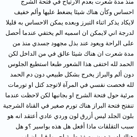
منذ مدة شعرت بعدم الارتياح في فتحة الشرج
احساس وكأن هناك شيئا يضغط عليها وألم خفيف
لايكاد يذكر اثناء التبرز وبعده يمكن الاحساس به قليلا
لدرجة اني لايمكن ان اسميه الم يختفي عندما أحصل
على الراحة ويعود عند بذل مجهود جسدي منذ من
مدة شعرت ان هناك شيئا عالق في من الداخل لكن
الحمد لله اختفى هذا الشعور طبعا استطيع الجلوس
دون ألم والبراز يخرج بشكل طبيعي دون دم الحمد
لله فحصت نفسي في المرآة لاتوجد كتل او تورمات
مرئية حول فتحة الشرج او بجانبها لكن لاحظت عندما
تنفتح فتحة البراز هناك تورم صغير في القناة الشرجية
بلون الجلد ليس أزرق لون وردي عادي أعتقد انه هو
سبب التقلقات ماذا أفعل هل هذه بواسير ؟و هل
هناك ادوية دون وصفة طبية اجربها قبل ان ازور