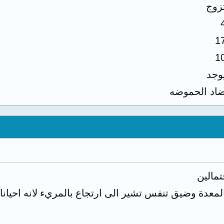
زوج
1
1
يوجد
اد الحموضه
تمالين
عدة وضيق تنفس تشير الى ارتجاع بالمريء لانه احيانا