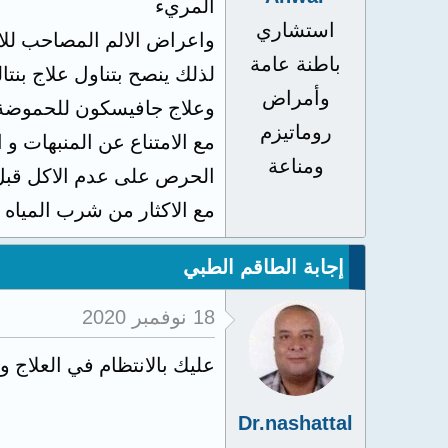
المريء
استشاري
واعراض الالم المصاحب للا
باطنة عامة
لذلك ينصح بتناول علاج بنتالوك 40 مرتين يوميا مع موتيليوم قبل الوحبات لمدة شه
وأمراض
وعلاج جافيسكون للحموضة ب
روماتيزم
مع الامتناع عن المنبهات و
ومناعة
الحرص على عدم الاكل قبل النوم على الاقل 4 ساعات والنوم على وسادة 
مع الاكثار من شرب المياه 
إجابة الطاقم الطبي
18 نوفمبر 2020
عليك بالانتظام في العلاج 
Dr.nashattal