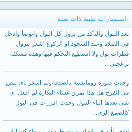
استشارات طبية ذات صلة
بعد التبول والتأكد من نزول كل البول واتوضأ وادخل
في الصلاه وعند السجود او الركوع اشعر بنزول
قطرات بول ولا استطيع التحكم فيها وهذه مشكله
تزعجني...
وجدت صورة رومانسية بالصدفةولم اشعر باى نبض
فى الفرج هل هذا يمزق غشاء البكارة لم افعل اى
شى بعدها اثناء التبول وجدت افرزات فى البول
كالصمغ الزى...
اشعر بألم في الجانبين بسيط واشرب ماء كثيرا في