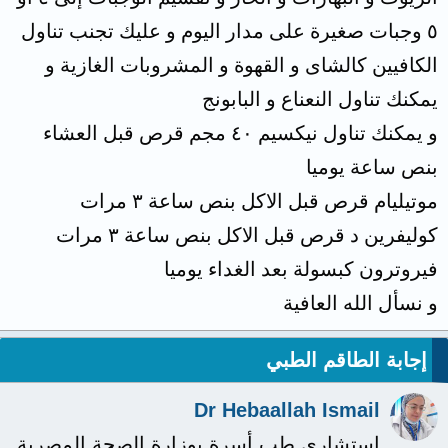
٥ وجبات صغيرة على مدار اليوم و عليك تجنب تناول
الكافيين كالشاى و القهوة و المشروبات الغازية و
يمكنك تناول النعناع و البابونج
و يمكنك تناول نيكسيم ٤٠ مجم قرص قبل العشاء
بنص ساعة يوميا
موتيليام قرص قبل الاكل بنص ساعة ٣ مرات
كوليفرين د قرص قبل الاكل بنص ساعة ٣ مرات
فيروترون كبسولة بعد الغداء يوميا
و نسأل الله العافية
إجابة الطاقم الطبي
Dr Hebaallah Ismail
استشاري طب أسرة بوزارة الصحة المصرية