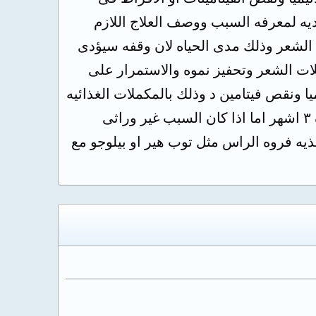
ه لمعرفه السبب ووصف العلاج اللازم
ت الشعر وذلك مدى الحياه لان وقفه سيؤدى
لات الشعر وتحفيز نموه والاستمرار على
ميا ونقص فيتامين د وذلك بالمكملات الغذائيه
مثل انريتش او هيماكتين حديد مع اوسوفورتين فيتامين د او حقن ديفارول اس لمده ٣ اشهر اما اذا كان السبب غير وراثى
ذيه فروه الراس مثل توب هير او بيلوجو مع