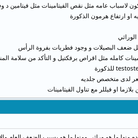
 لاسباب عامه مثل نقص الفيتامينات مثل فيتامين د وفيت
ه او ارتفاع هرمون الذكورة
الوراثي
ثل ضعف البصيلات و وجود فطريات بفروة الرأس
نات كامله مثل اقراص برفكتيل و التأكد من سلامة المناعه بعم
عر لدى متخصص جلديه
لازما او فيللر مع تناول الفيتامينات
منها ما هو وراثى ومنها ما هو بسبب الضعف العام والان