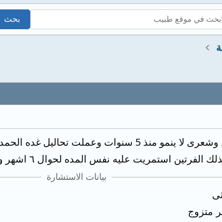
ة
اعانى من تساقط شعر حاد وشعرى لا ينمو منذ 5 سنوات
ن استمريت عليه نفس المده لحوال ٦ اشهر ومازال لا يوجد تحسن
بيانات الاستشارة
ثى
ر متزوج