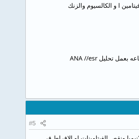
امين ا و الكالسيوم والزنك
ل تحليل ANA //esr
#5
يميا ونقص الفيتامينات او الافراط فى