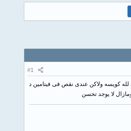
#1
 وعملت تحاليل غده الحمد لله كويسه ولاكن عندى نقص فى فيتامين د