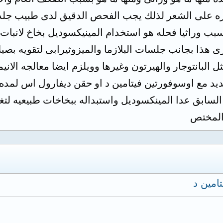
ره على الشعر لذلك يجب الفحص الدقيق لدى طبيب جلدي
سبب وراثيا فحله هو استخدام المينيكسوديل بخاخ لانبا
 هذا بجانب جلسات البلازما والميزوثيرابى لتقويه بصي
ل البانتوجار والهيرتون وغيرها وويلزم ايضا معالجه الاني
لسابق عدا المينكسوديل واستبداله ببخاخات طبيعيه لتغ
 المختص
امين د