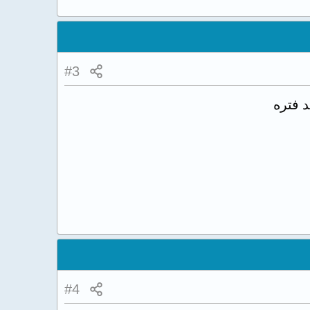
#3
#4