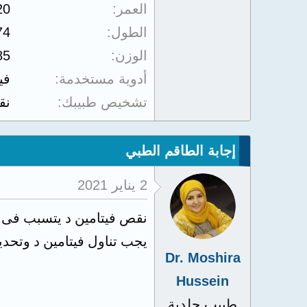
العمر
20
الطول
74
الوزن
85
أدوية مستخدمة
في
تشخيص طبيبك
نق
إجابة الطاقم الطبي
2 يناير 2021
نقص فيتامين د يتسبب فى 
يجب تناول فيتامين د وتحدي
Dr. Moshira
Hussein
طبيب جلدية