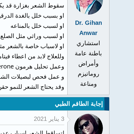
سقوط الشعر بغزارة قد يكون
او بسبب خلل بالغدة الدرقي
Dr. Gihan
او لسبب خلل بالمناعه
Anwar
او لسبب وراثي مثل الصلع 
استشاري
او لاسباب خاصة بالشعر م
باطنة عامة
وللعلاج لابد من اعطاء فيتامي
وأمراض
وعمل تحليل هرمون testosterone للذكورة
روماتيزم
و عمل فحص لبصيلات الش
ومناعة
وقد يحتاج الشعر للنمو حقن ب
إجابة الطاقم الطبي
3 يناير 2021
لتساقط الشعر اسباب عديده 